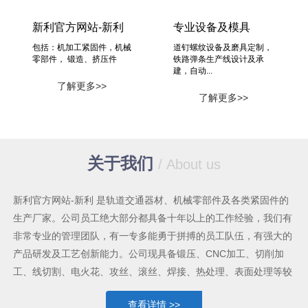
新利官方网站-新利
专业设备及模具
包括：机加工紧固件，机械
道钉螺纹设备及磨具定制，
零部件， 锻造、挤压件
铁路弹条生产线设计及承
建，自动...
了解更多>>
了解更多>>
关于我们
/ About us
新利官方网站-新利 是轨道交通器材、机械零部件及各类紧固件的
生产厂家。公司员工绝大部分都具备十年以上的工作经验，我们有
非常专业的管理团队，有一专多能勇于拼搏的员工队伍，有强大的
产品研发及工艺创新能力。公司现具备锻压、CNC加工、切削加
工、线切割、电火花、攻丝、滚丝、焊接、热处理、表面处理等较
为齐全的机械加工手段及能力，各类生产设备共六十多台套。我公
查看详情 >>
司能为不同行业提供众多的机械类产品。公司建立有科学合理的质