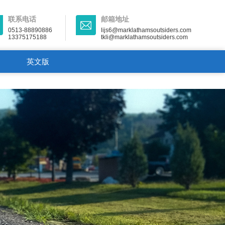
联系电话
邮箱地址
0513-88890886
lijs6@marklathamsoutsiders.com
13375175188
tkli@marklathamsoutsiders.com
英文版