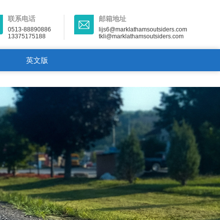
联系电话
邮箱地址
0513-88890886
lijs6@marklathamsoutsiders.com
13375175188
tkli@marklathamsoutsiders.com
英文版