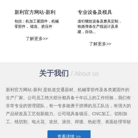
新利官方网站-新利
专业设备及模具
包括：机加工紧固件，机械
道钉螺纹设备及磨具定制，
零部件， 锻造、挤压件
铁路弹条生产线设计及承
建，自动...
了解更多>>
了解更多>>
关于我们
/ About us
新利官方网站-新利 是轨道交通器材、机械零部件及各类紧固件的
生产厂家。公司员工绝大部分都具备十年以上的工作经验，我们有
非常专业的管理团队，有一专多能勇于拼搏的员工队伍，有强大的
产品研发及工艺创新能力。公司现具备锻压、CNC加工、切削加
工、线切割、电火花、攻丝、滚丝、焊接、热处理、表面处理等较
为齐全的机械加工手段及能力，各类生产设备共六十多台套。我公
查看详情 >>
司能为不同行业提供众多的机械类产品。公司建立有科学合理的质